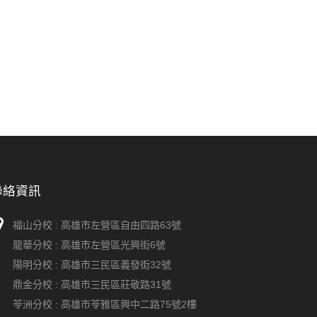
聯絡資訊
福山分校 :
高雄市左營區自由四路63號
龍華分校 :
高雄市左營區光興街6號
陽明分校 :
高雄市三民區義發街32號
鼎金分校 :
高雄市三民區莊敬路31號
苓洲分校 :
高雄市苓雅區興中二路75號2樓