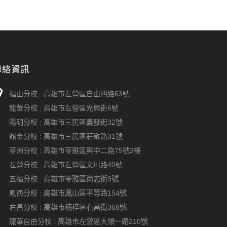
聯絡資訊
福山分校 :
高雄市左營區自由四路63號
龍華分校 :
高雄市左營區光興街6號
陽明分校 :
高雄市三民區義發街32號
鼎金分校 :
高雄市三民區莊敬路31號
苓洲分校 :
高雄市苓雅區興中二路75號2樓
左營分校 :
高雄市左營區文川路40號
五福分校 :
高雄市苓雅區尚志街9號
鳳西分校 :
高雄市鳳山區平等路154號
右昌分校 :
高雄市楠梓區右昌街368號
龍華自由分校 :
高雄市左營區大順一路210號