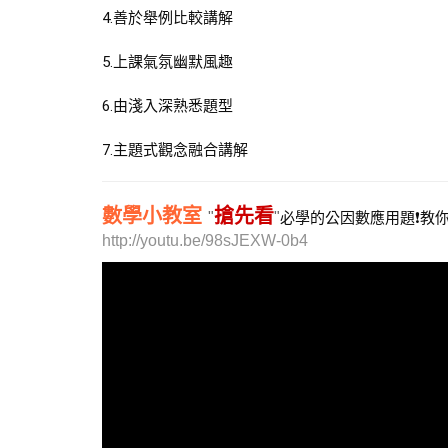
4.善於舉例比較講解
5.上課氣氛幽默風趣
6.由淺入深熟悉題型
7.主題式觀念融合講解
搶先看
數學小教室
必學的公因數應用題❗教你
http://youtu.be/98sJEXW-0b4