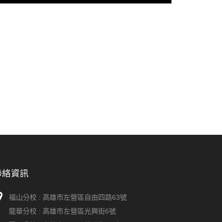
聯絡資訊
福山分校 :
高雄市左營區自由四路63號
龍華分校 :
高雄市左營區光興街6號