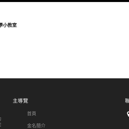
學小教室
主導覽
首頁
的
您
金名簡介